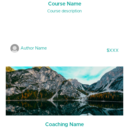
Course Name
Course description
Author Name
$XXX
Coaching Name